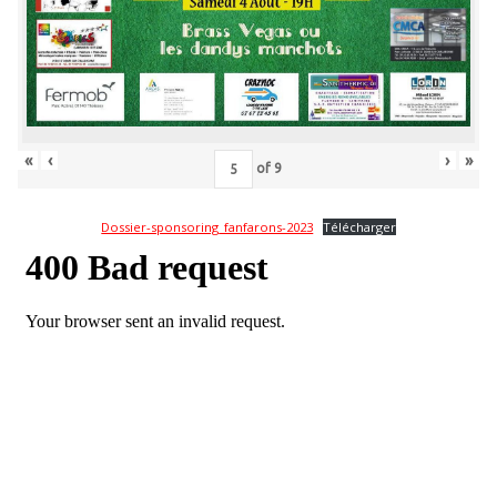
«
‹
›
»
of
9
Dossier-sponsoring_fanfarons-2023
Télécharger