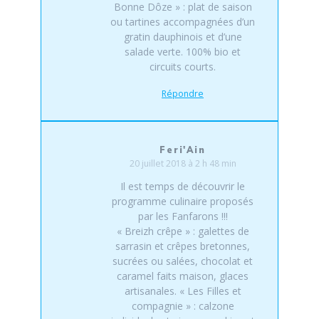
Bonne Dôze » : plat de saison
ou tartines accompagnées d’un
gratin dauphinois et d’une
salade verte. 100% bio et
circuits courts.
Répondre
Feri'Ain
20 juillet 2018 à 2 h 48 min
Il est temps de découvrir le
programme culinaire proposés
par les Fanfarons !!!
« Breizh crêpe » : galettes de
sarrasin et crêpes bretonnes,
sucrées ou salées, chocolat et
caramel faits maison, glaces
artisanales. « Les Filles et
compagnie » : calzone