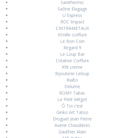
Sanithermic
Saône Elagage
U Express
ROC Impact
CINTRAMETAUX
K’mille coiffure
Le Bon Coin
Regard 9
Le Loup Bar
Créative Coiffure
Kfé creme
Bijouterie Leloup
Rialto
Delume
ROMY Tabac
Le Petit Mégot
Ô Toi c’est
Ginko Art Tatoo
Druguet Jean Pierre
Avenir Chaudières
Gauthier Alain