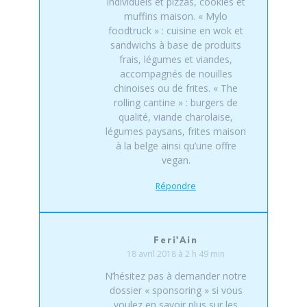
individuels et pizzas, cookies et
muffins maison. « Mylo
foodtruck » : cuisine en wok et
sandwichs à base de produits
frais, légumes et viandes,
accompagnés de nouilles
chinoises ou de frites. « The
rolling cantine » : burgers de
qualité, viande charolaise,
légumes paysans, frites maison
à la belge ainsi qu’une offre
vegan.
Répondre
Feri'Ain
18 avril 2018 à 2 h 49 min
N’hésitez pas à demander notre
dossier « sponsoring » si vous
voulez en savoir plus sur les