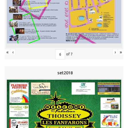
«
‹
›
»
of
7
set2018