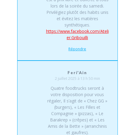
lors de la soirée du samedi.
Privilégiez plutôt des habits unis
et évitez les matières
synthétiques.
https://www.facebook.com/Ateli
er.Gribouilli
Répondre
Feri'Ain
2 juillet 2025 à 13 h 50 min
Quatre foodtrucks seront à
votre disposition pour vous
régaler, Il s’agit de « Chez GG »
(burgers), « Les Filles et
Compagnie » (pizzas), « Le
Barakrep » (crêpes) et « Les
Amis de la Bette » (arranchinis
et gaufres).