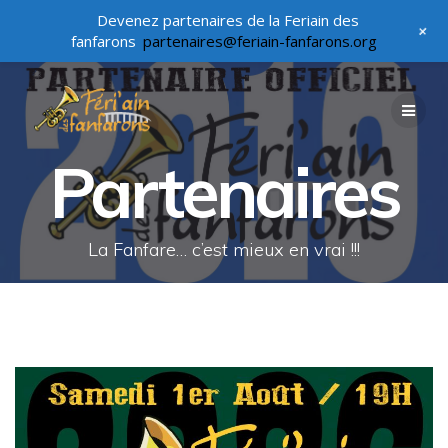
Devenez partenaires de la Feriain des
+
fanfarons
partenaires@feriain-fanfarons.org
Passer
au
contenu
Partenaires
La Fanfare… c’est mieux en vrai !!!