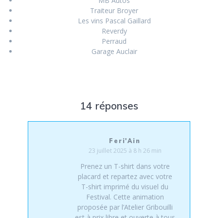
MB Autos
Traiteur Broyer
Les vins Pascal Gaillard
Reverdy
Perraud
Garage Auclair
14 réponses
Feri'Ain
23 juillet 2025 à 8 h 26 min
Prenez un T-shirt dans votre
placard et repartez avec votre
T-shirt imprimé du visuel du
Festival. Cette animation
proposée par l’Atelier Gribouilli
est à prix libre et ouverte à tous