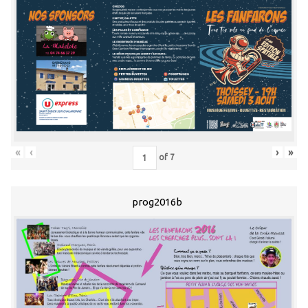
«
‹
›
»
of
7
prog2016b