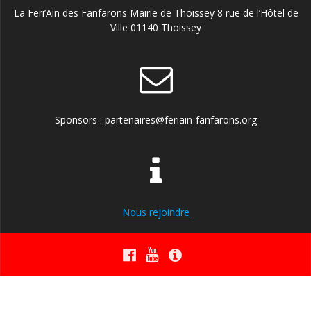
La Feri’Ain des Fanfarons Mairie de Thoissey 8 rue de l’Hôtel de
Ville 01140 Thoissey
Sponsors : partenaires@feriain-fanfarons.org
Nous rejoindre
© 2026 Feri'Ain des Fanfarons. Construit avec WordPress et le
thème Mesmerize