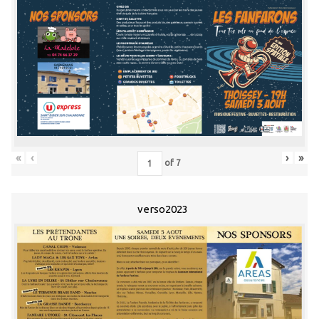
«
‹
›
»
of
7
verso2023