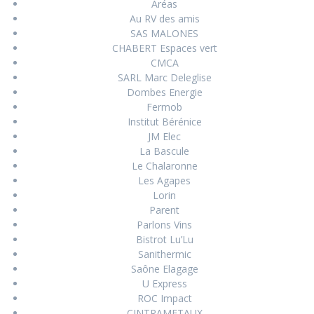
Aréas
Au RV des amis
SAS MALONES
CHABERT Espaces vert
CMCA
SARL Marc Deleglise
Dombes Energie
Fermob
Institut Bérénice
JM Elec
La Bascule
Le Chalaronne
Les Agapes
Lorin
Parent
Parlons Vins
Bistrot Lu’Lu
Sanithermic
Saône Elagage
U Express
ROC Impact
CINTRAMETAUX