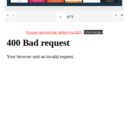
«
‹
›
»
of
9
Dossier-sponsoring_fanfarons-2023
Télécharger