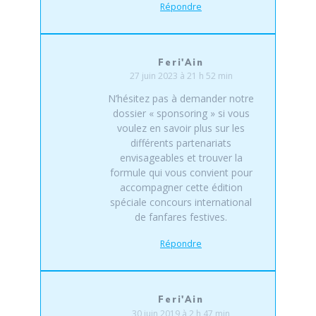
Répondre
Feri'Ain
27 juin 2023 à 21 h 52 min
N’hésitez pas à demander notre
dossier « sponsoring » si vous
voulez en savoir plus sur les
différents partenariats
envisageables et trouver la
formule qui vous convient pour
accompagner cette édition
spéciale concours international
de fanfares festives.
Répondre
Feri'Ain
30 juin 2019 à 2 h 47 min