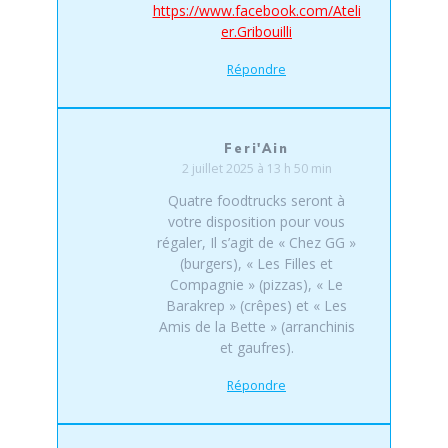
https://www.facebook.com/Ateli
er.Gribouilli
Répondre
Feri'Ain
2 juillet 2025 à 13 h 50 min
Quatre foodtrucks seront à
votre disposition pour vous
régaler, Il s’agit de « Chez GG »
(burgers), « Les Filles et
Compagnie » (pizzas), « Le
Barakrep » (crêpes) et « Les
Amis de la Bette » (arranchinis
et gaufres).
Répondre