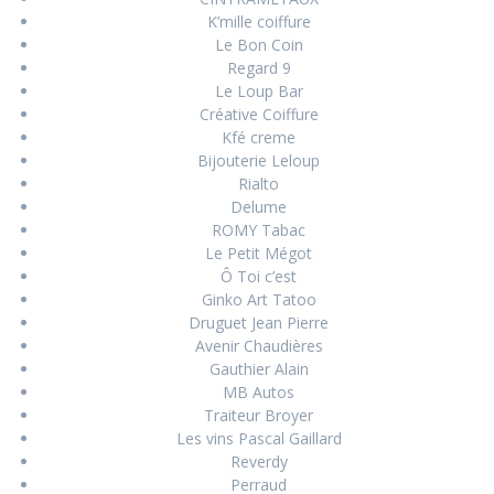
K’mille coiffure
Le Bon Coin
Regard 9
Le Loup Bar
Créative Coiffure
Kfé creme
Bijouterie Leloup
Rialto
Delume
ROMY Tabac
Le Petit Mégot
Ô Toi c’est
Ginko Art Tatoo
Druguet Jean Pierre
Avenir Chaudières
Gauthier Alain
MB Autos
Traiteur Broyer
Les vins Pascal Gaillard
Reverdy
Perraud