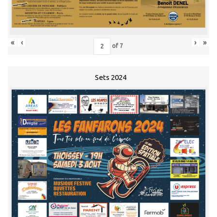
«
‹
›
»
of
7
Sets 2024