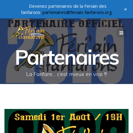
Devenez partenaires de la Feriain des
+
fanfarons
partenaires@feriain-fanfarons.org
Passer
au
contenu
Partenaires
La Fanfare… c’est mieux en vrai !!!