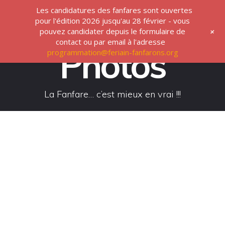
Passer
Les candidatures des fanfares sont ouvertes
au
pour l'édition 2026 jusqu'au 28 février - vous
contenu
+
pouvez candidater depuis le formulaire de
contact ou par email à l'adresse
Photos
programmation@feriain-fanfarons.org
La Fanfare… c’est mieux en vrai !!!