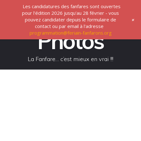
Passer
Les candidatures des fanfares sont ouvertes
au
pour l'édition 2026 jusqu'au 28 février - vous
contenu
+
pouvez candidater depuis le formulaire de
contact ou par email à l'adresse
Photos
programmation@feriain-fanfarons.org
La Fanfare… c’est mieux en vrai !!!