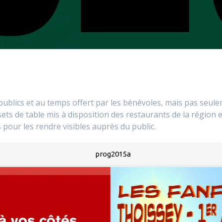
publics et au temps offert par les bénévoles, mais pas seu
 sets de table mis à disposition des restaurants de la région
pour les rendre visibles auprès du public.
prog2015a