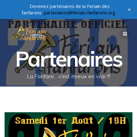
Devenez partenaires de la Feriain des
+
fanfarons
partenaires@feriain-fanfarons.org
Passer
au
contenu
Partenaires
La Fanfare… c’est mieux en vrai !!!