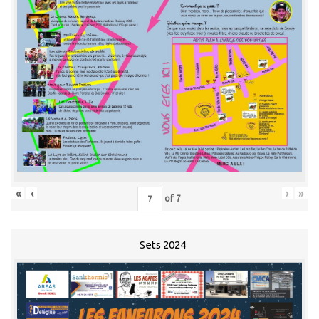
«
‹
›
»
of
7
Sets 2024