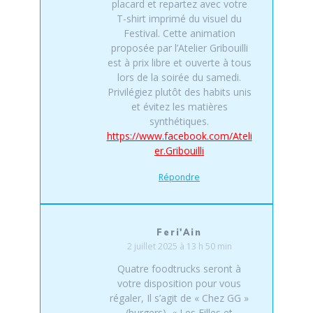
placard et repartez avec votre
T-shirt imprimé du visuel du
Festival. Cette animation
proposée par l’Atelier Gribouilli
est à prix libre et ouverte à tous
lors de la soirée du samedi.
Privilégiez plutôt des habits unis
et évitez les matières
synthétiques.
https://www.facebook.com/Ateli
er.Gribouilli
Répondre
Feri'Ain
2 juillet 2025 à 13 h 50 min
Quatre foodtrucks seront à
votre disposition pour vous
régaler, Il s’agit de « Chez GG »
(burgers), « Les Filles et