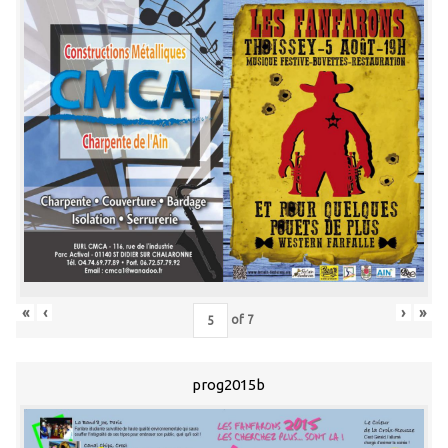
«
‹
›
»
of
7
prog2015b