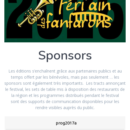
Sponsors
Les éditions s’enchaînent grâce aux partenaires publics et au
temps offert par les bénévoles, mais pas seulement … les
sponsors sont également très importants. Les tracts annonçant
le festival, les sets de table mis à disposition des restaurants de
la région et les programmes distribués pendant le festival
sont des supports de communication disponibles pour les
rendre visibles auprès du public.
prog2017a