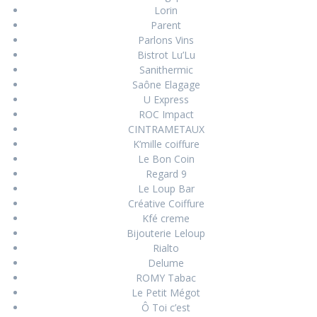
Lorin
Parent
Parlons Vins
Bistrot Lu’Lu
Sanithermic
Saône Elagage
U Express
ROC Impact
CINTRAMETAUX
K’mille coiffure
Le Bon Coin
Regard 9
Le Loup Bar
Créative Coiffure
Kfé creme
Bijouterie Leloup
Rialto
Delume
ROMY Tabac
Le Petit Mégot
Ô Toi c’est