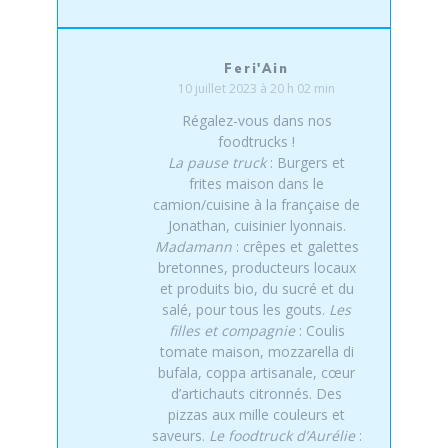
Feri'Ain
10 juillet 2023 à 20 h 02 min
Régalez-vous dans nos
foodtrucks !
La pause truck
: Burgers et
frites maison dans le
camion/cuisine à la française de
Jonathan, cuisinier lyonnais.
Madamann
: crêpes et galettes
bretonnes, producteurs locaux
et produits bio, du sucré et du
salé, pour tous les gouts.
Les
filles et compagnie
: Coulis
tomate maison, mozzarella di
bufala, coppa artisanale, cœur
d’artichauts citronnés. Des
pizzas aux mille couleurs et
saveurs.
Le foodtruck d’Aurélie
: