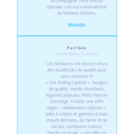
accompagner cette édition
spéciale concours international
de fanfares festives.
Répondre
Feri'Ain
30 juin 2019 à 2 h 47 min
Les fanfarons ont encore choisi
des foodtrucks de qualité pour
vous restaurer !!!
« The Rolling Cantine » : burgers
de qualité, viande charolaise,
légumes paysans, frites maison
à la belge. A noter une offre
vegan. « Madamann crêperie » :
pâte à crêpes et galettes à base
d’œufs fermiers, de farine et de
lait bio. Garnitures maison
fraiche et locale. « Les Filles et