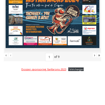
«
‹
›
»
of
9
Dossier-sponsoring_fanfarons-2023
Télécharger