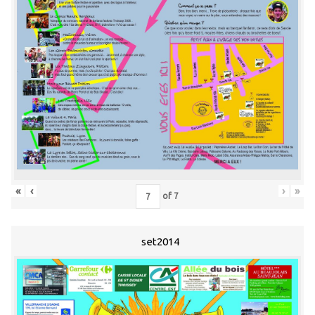
«
‹
›
»
of
7
set2014