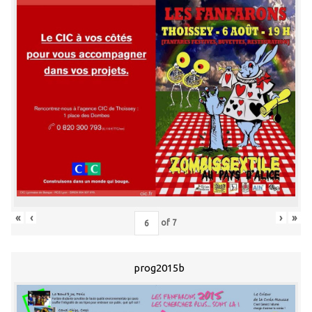
«
‹
›
»
of
7
prog2015b