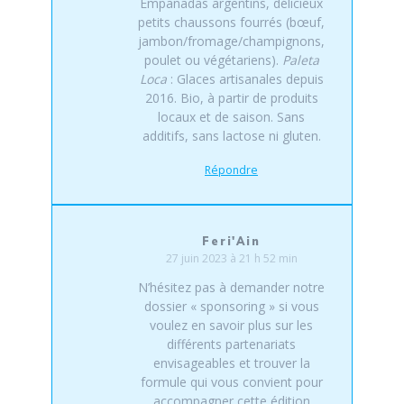
Empanadas argentins, délicieux
petits chaussons fourrés (bœuf,
jambon/fromage/champignons,
poulet ou végétariens).
Paleta
Loca
: Glaces artisanales depuis
2016. Bio, à partir de produits
locaux et de saison. Sans
additifs, sans lactose ni gluten.
Répondre
Feri'Ain
27 juin 2023 à 21 h 52 min
N’hésitez pas à demander notre
dossier « sponsoring » si vous
voulez en savoir plus sur les
différents partenariats
envisageables et trouver la
formule qui vous convient pour
accompagner cette édition