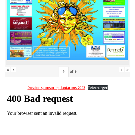
«
‹
›
»
of
9
Dossier-sponsoring_fanfarons-2023
Télécharger