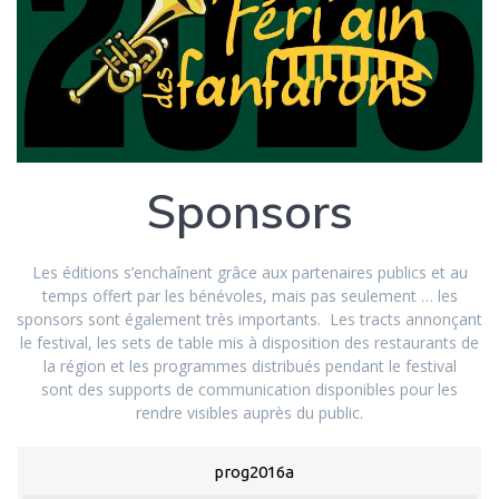
Sponsors
Les éditions s’enchaînent grâce aux partenaires publics et au
temps offert par les bénévoles, mais pas seulement … les
sponsors sont également très importants. Les tracts annonçant
le festival, les sets de table mis à disposition des restaurants de
la région et les programmes distribués pendant le festival
sont des supports de communication disponibles pour les
rendre visibles auprès du public.
prog2016a