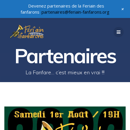
Devenez partenaires de la Feriain des
+
fanfarons
partenaires@feriain-fanfarons.org
Passer
au
contenu
Partenaires
La Fanfare… c’est mieux en vrai !!!