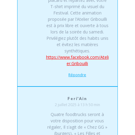
placard et repartez avec votre
T-shirt imprimé du visuel du
Festival. Cette animation
proposée par l’Atelier Gribouilli
est à prix libre et ouverte à tous
lors de la soirée du samedi.
Privilégiez plutôt des habits unis
et évitez les matières
synthétiques.
https://www.facebook.com/Ateli
er.Gribouilli
Répondre
Feri'Ain
2 juillet 2025 à 13 h 50 min
Quatre foodtrucks seront à
votre disposition pour vous
régaler, Il s’agit de « Chez GG »
(burgers), « Les Filles et