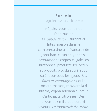
Feri'Ain
10 juillet 2023 à 20 h 02 min
Régalez-vous dans nos
foodtrucks !
La pause truck
: Burgers et
frites maison dans le
camion/cuisine à la française de
Jonathan, cuisinier lyonnais.
Madamann
: crêpes et galettes
bretonnes, producteurs locaux
et produits bio, du sucré et du
salé, pour tous les gouts.
Les
filles et compagnie
: Coulis
tomate maison, mozzarella di
bufala, coppa artisanale, cœur
d’artichauts citronnés. Des
pizzas aux mille couleurs et
saveurs.
Le foodtruck d’Aurélie
: