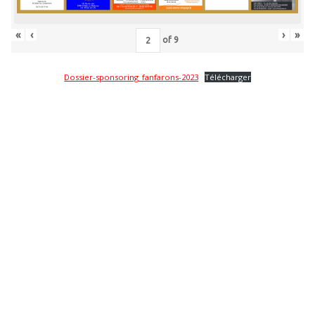
«
‹
›
»
of
9
Dossier-sponsoring_fanfarons-2023
Télécharger