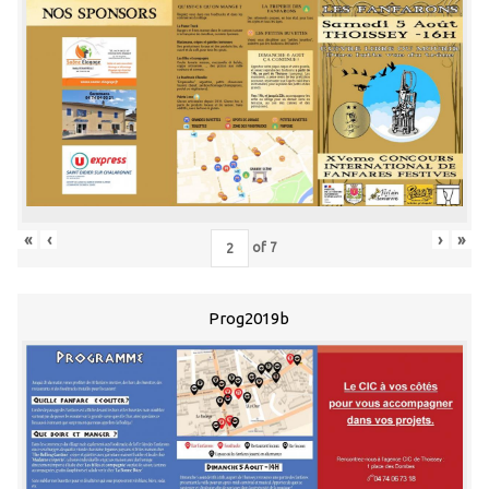
«
‹
›
»
of
7
Prog2019b