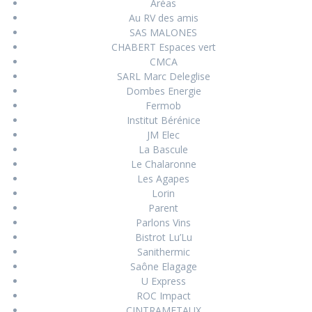
Aréas
Au RV des amis
SAS MALONES
CHABERT Espaces vert
CMCA
SARL Marc Deleglise
Dombes Energie
Fermob
Institut Bérénice
JM Elec
La Bascule
Le Chalaronne
Les Agapes
Lorin
Parent
Parlons Vins
Bistrot Lu’Lu
Sanithermic
Saône Elagage
U Express
ROC Impact
CINTRAMETAUX