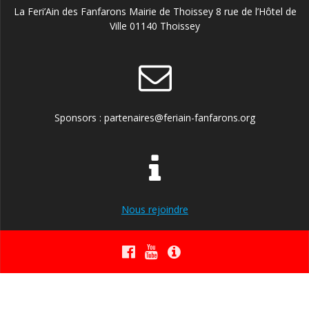
La Feri’Ain des Fanfarons Mairie de Thoissey 8 rue de l’Hôtel de
Ville 01140 Thoissey
Sponsors : partenaires@feriain-fanfarons.org
Nous rejoindre
© 2026 Feri'Ain des Fanfarons. Construit avec WordPress et le
thème Mesmerize