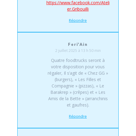
https://www.facebook.com/Ateli
er.Gribouilli
Répondre
Feri'Ain
2 juillet 2025 à 13 h 50 min
Quatre foodtrucks seront à
votre disposition pour vous
régaler, Il s’agit de « Chez GG »
(burgers), « Les Filles et
Compagnie » (pizzas), « Le
Barakrep » (crêpes) et « Les
Amis de la Bette » (arranchinis
et gaufres).
Répondre