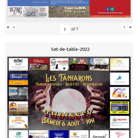
«
‹
›
»
of
7
Set-de-table-2022