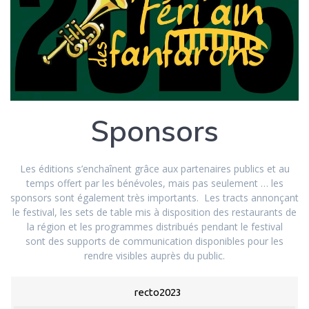
Sponsors
Les éditions s’enchaînent grâce aux partenaires publics et au
temps offert par les bénévoles, mais pas seulement … les
sponsors sont également très importants. Les tracts annonçant
le festival, les sets de table mis à disposition des restaurants de
la région et les programmes distribués pendant le festival
sont des supports de communication disponibles pour les
rendre visibles auprès du public.
recto2023