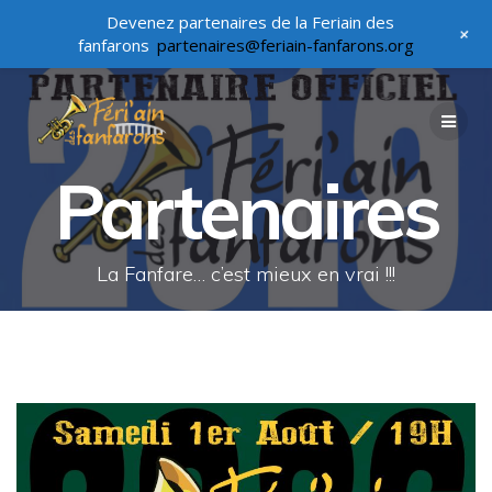
Devenez partenaires de la Feriain des
+
fanfarons
partenaires@feriain-fanfarons.org
Passer
au
contenu
Partenaires
La Fanfare… c’est mieux en vrai !!!