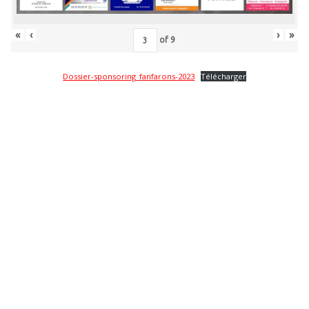
«
‹
›
»
of
9
Dossier-sponsoring_fanfarons-2023
Télécharger