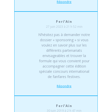
Répondre
Feri'Ain
27 juin 2023 à 21 h 52 min
N’hésitez pas à demander notre
dossier « sponsoring » si vous
voulez en savoir plus sur les
différents partenariats
envisageables et trouver la
formule qui vous convient pour
accompagner cette édition
spéciale concours international
de fanfares festives.
Répondre
Feri'Ain
30 juin 2019 à 2 h 47 min