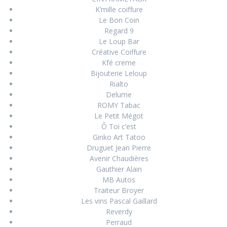
K’mille coiffure
Le Bon Coin
Regard 9
Le Loup Bar
Créative Coiffure
Kfé creme
Bijouterie Leloup
Rialto
Delume
ROMY Tabac
Le Petit Mégot
Ô Toi c’est
Ginko Art Tatoo
Druguet Jean Pierre
Avenir Chaudières
Gauthier Alain
MB Autos
Traiteur Broyer
Les vins Pascal Gaillard
Reverdy
Perraud